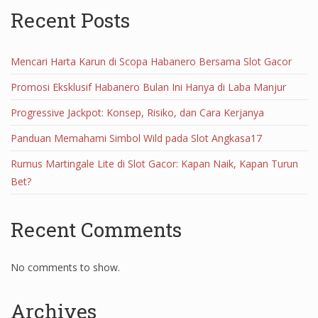
Recent Posts
Mencari Harta Karun di Scopa Habanero Bersama Slot Gacor
Promosi Eksklusif Habanero Bulan Ini Hanya di Laba Manjur
Progressive Jackpot: Konsep, Risiko, dan Cara Kerjanya
Panduan Memahami Simbol Wild pada Slot Angkasa17
Rumus Martingale Lite di Slot Gacor: Kapan Naik, Kapan Turun
Bet?
Recent Comments
No comments to show.
Archives