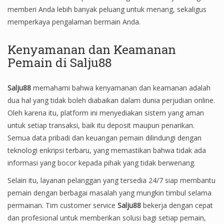
memberi Anda lebih banyak peluang untuk menang, sekaligus
memperkaya pengalaman bermain Anda.
Kenyamanan dan Keamanan
Pemain di Salju88
Salju88
memahami bahwa kenyamanan dan keamanan adalah
dua hal yang tidak boleh diabaikan dalam dunia perjudian online.
Oleh karena itu, platform ini menyediakan sistem yang aman
untuk setiap transaksi, baik itu deposit maupun penarikan.
Semua data pribadi dan keuangan pemain dilindungi dengan
teknologi enkripsi terbaru, yang memastikan bahwa tidak ada
informasi yang bocor kepada pihak yang tidak berwenang.
Selain itu, layanan pelanggan yang tersedia 24/7 siap membantu
pemain dengan berbagai masalah yang mungkin timbul selama
permainan. Tim customer service
Salju88
bekerja dengan cepat
dan profesional untuk memberikan solusi bagi setiap pemain,