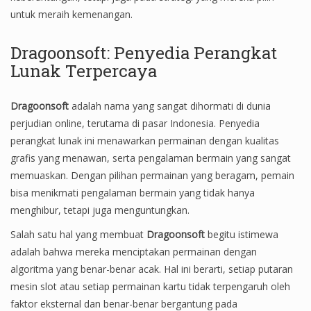
untuk meraih kemenangan.
Dragoonsoft: Penyedia Perangkat
Lunak Terpercaya
Dragoonsoft
adalah nama yang sangat dihormati di dunia
perjudian online, terutama di pasar Indonesia. Penyedia
perangkat lunak ini menawarkan permainan dengan kualitas
grafis yang menawan, serta pengalaman bermain yang sangat
memuaskan. Dengan pilihan permainan yang beragam, pemain
bisa menikmati pengalaman bermain yang tidak hanya
menghibur, tetapi juga menguntungkan.
Salah satu hal yang membuat
Dragoonsoft
begitu istimewa
adalah bahwa mereka menciptakan permainan dengan
algoritma yang benar-benar acak. Hal ini berarti, setiap putaran
mesin slot atau setiap permainan kartu tidak terpengaruh oleh
faktor eksternal dan benar-benar bergantung pada