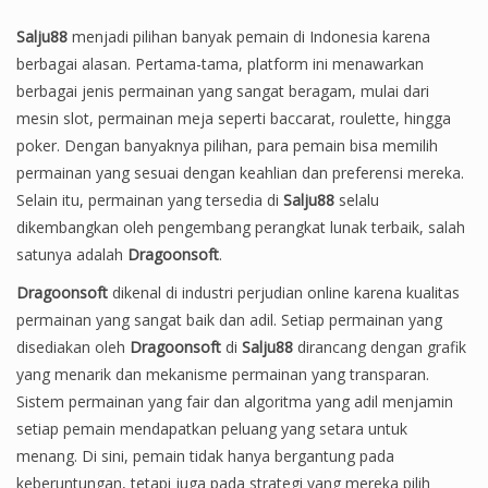
Salju88
menjadi pilihan banyak pemain di Indonesia karena
berbagai alasan. Pertama-tama, platform ini menawarkan
berbagai jenis permainan yang sangat beragam, mulai dari
mesin slot, permainan meja seperti baccarat, roulette, hingga
poker. Dengan banyaknya pilihan, para pemain bisa memilih
permainan yang sesuai dengan keahlian dan preferensi mereka.
Selain itu, permainan yang tersedia di
Salju88
selalu
dikembangkan oleh pengembang perangkat lunak terbaik, salah
satunya adalah
Dragoonsoft
.
Dragoonsoft
dikenal di industri perjudian online karena kualitas
permainan yang sangat baik dan adil. Setiap permainan yang
disediakan oleh
Dragoonsoft
di
Salju88
dirancang dengan grafik
yang menarik dan mekanisme permainan yang transparan.
Sistem permainan yang fair dan algoritma yang adil menjamin
setiap pemain mendapatkan peluang yang setara untuk
menang. Di sini, pemain tidak hanya bergantung pada
keberuntungan, tetapi juga pada strategi yang mereka pilih