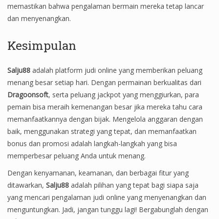
memastikan bahwa pengalaman bermain mereka tetap lancar
dan menyenangkan.
Kesimpulan
Salju88
adalah platform judi online yang memberikan peluang
menang besar setiap hari. Dengan permainan berkualitas dari
Dragoonsoft
, serta peluang jackpot yang menggiurkan, para
pemain bisa meraih kemenangan besar jika mereka tahu cara
memanfaatkannya dengan bijak. Mengelola anggaran dengan
baik, menggunakan strategi yang tepat, dan memanfaatkan
bonus dan promosi adalah langkah-langkah yang bisa
memperbesar peluang Anda untuk menang.
Dengan kenyamanan, keamanan, dan berbagai fitur yang
ditawarkan,
Salju88
adalah pilihan yang tepat bagi siapa saja
yang mencari pengalaman judi online yang menyenangkan dan
menguntungkan. Jadi, jangan tunggu lagi! Bergabunglah dengan