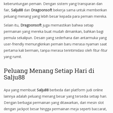
keberuntungan pemain. Dengan sistem yang transparan dan
fair,
Salju88
dan
Dragoonsoft
bekerja sama untuk memberikan
peluang menang yang lebih besar kepada para pemain mereka.
Selain itu,
Dragoonsoft
juga memastikan bahwa setiap
permainan yang mereka buat mudah dimainkan, bahkan bagi
pemula sekalipun. Desain yang sederhana dan antarmuka yang
user-friendly memungkinkan pemain baru merasa nyaman saat
pertama kali bermain, tanpa merasa terintimidasi oleh fitur-fitur
yang rumit.
Peluang Menang Setiap Hari di
Salju88
Apa yang membuat
Salju88
berbeda dari platform judi online
lainnya adalah peluang menang besar yang tersedia setiap hari.
Dengan berbagai permainan yang ditawarkan, dari mesin slot
dengan jackpot besar hingga permainan meja seperti baccarat,