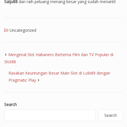
Salju88
dan raih peluang menang besar yang sudah menanti!
Uncategorized
Mengenal Slot Habanero Bertema Film dan TV Populer di
Slot88
Rasakan Keuntungan Besar Main Slot di Lobi89 dengan
Pragmatic Play
Search
Search