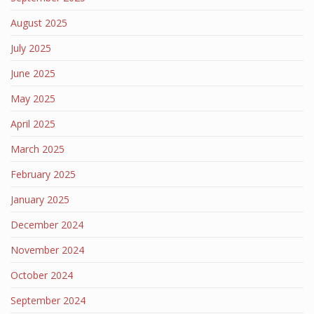
August 2025
July 2025
June 2025
May 2025
April 2025
March 2025
February 2025
January 2025
December 2024
November 2024
October 2024
September 2024