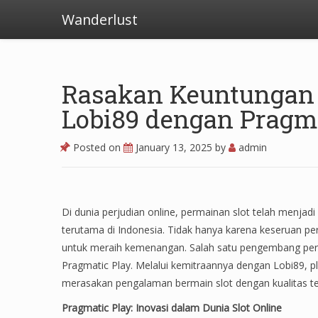
Wanderlust
Rasakan Keuntungan 
Lobi89 dengan Pragma
Posted on
January 13, 2025
by
admin
Di dunia perjudian online, permainan slot telah menjadi 
terutama di Indonesia. Tidak hanya karena keseruan pe
untuk meraih kemenangan. Salah satu pengembang pera
Pragmatic Play. Melalui kemitraannya dengan Lobi89, pl
merasakan pengalaman bermain slot dengan kualitas te
Pragmatic Play: Inovasi dalam Dunia Slot Online