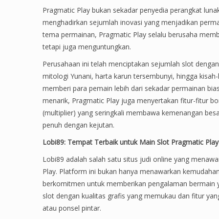
Pragmatic Play bukan sekadar penyedia perangkat lunak
menghadirkan sejumlah inovasi yang menjadikan permaina
tema permainan, Pragmatic Play selalu berusaha mem
tetapi juga menguntungkan.
Perusahaan ini telah menciptakan sejumlah slot dengan
mitologi Yunani, harta karun tersembunyi, hingga kisah-
memberi para pemain lebih dari sekadar permainan bia
menarik, Pragmatic Play juga menyertakan fitur-fitur bon
(multiplier) yang seringkali membawa kemenangan besar.
penuh dengan kejutan.
Lobi89: Tempat Terbaik untuk Main Slot Pragmatic Play
Lobi89 adalah salah satu situs judi online yang menaw
Play. Platform ini bukan hanya menawarkan kemudahan 
berkomitmen untuk memberikan pengalaman bermain ya
slot dengan kualitas grafis yang memukau dan fitur yan
atau ponsel pintar.