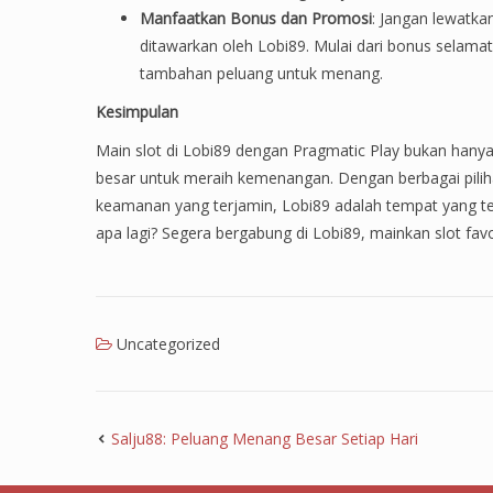
Manfaatkan Bonus dan Promosi
: Jangan lewatk
ditawarkan oleh Lobi89. Mulai dari bonus sela
tambahan peluang untuk menang.
Kesimpulan
Main slot di Lobi89 dengan Pragmatic Play bukan hany
besar untuk meraih kemenangan. Dengan berbagai pilih
keamanan yang terjamin, Lobi89 adalah tempat yang tep
apa lagi? Segera bergabung di Lobi89, mainkan slot fa
Uncategorized
Salju88: Peluang Menang Besar Setiap Hari