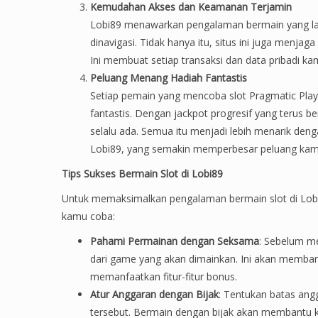
Kemudahan Akses dan Keamanan Terjamin
Lobi89 menawarkan pengalaman bermain yang lan
dinavigasi. Tidak hanya itu, situs ini juga menja
Ini membuat setiap transaksi dan data pribadi k
Peluang Menang Hadiah Fantastis
Setiap pemain yang mencoba slot Pragmatic Pla
fantastis. Dengan jackpot progresif yang teru
selalu ada. Semua itu menjadi lebih menarik de
Lobi89, yang semakin memperbesar peluang kam
Tips Sukses Bermain Slot di Lobi89
Untuk memaksimalkan pengalaman bermain slot di Lobi8
kamu coba:
Pahami Permainan dengan Seksama
: Sebelum m
dari game yang akan dimainkan. Ini akan memba
memanfaatkan fitur-fitur bonus.
Atur Anggaran dengan Bijak
: Tentukan batas an
tersebut. Bermain dengan bijak akan membantu k