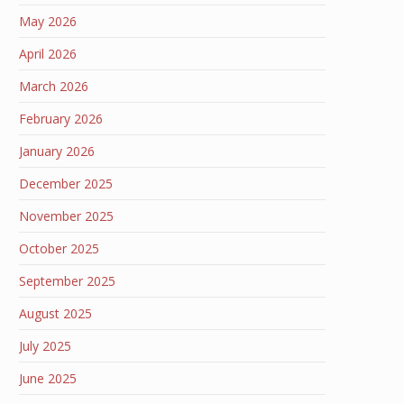
May 2026
April 2026
March 2026
February 2026
January 2026
December 2025
November 2025
October 2025
September 2025
August 2025
July 2025
June 2025