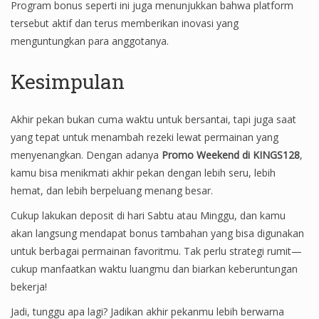
Program bonus seperti ini juga menunjukkan bahwa platform
tersebut aktif dan terus memberikan inovasi yang
menguntungkan para anggotanya.
Kesimpulan
Akhir pekan bukan cuma waktu untuk bersantai, tapi juga saat
yang tepat untuk menambah rezeki lewat permainan yang
menyenangkan. Dengan adanya
Promo Weekend di KINGS128
,
kamu bisa menikmati akhir pekan dengan lebih seru, lebih
hemat, dan lebih berpeluang menang besar.
Cukup lakukan deposit di hari Sabtu atau Minggu, dan kamu
akan langsung mendapat bonus tambahan yang bisa digunakan
untuk berbagai permainan favoritmu. Tak perlu strategi rumit—
cukup manfaatkan waktu luangmu dan biarkan keberuntungan
bekerja!
Jadi, tunggu apa lagi? Jadikan akhir pekanmu lebih berwarna