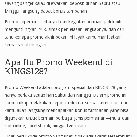
sayang banget kalau dilewatkan: deposit di hari Sabtu atau
Minggu, langsung dapat bonus tambahan!
Promo seperti ini tentunya bikin kegiatan bermain jadi lebih
menguntungkan. Yuk, simak penjelasan lengkapnya, dan cari
tahu kenapa promo akhir pekan ini layak kamu manfaatkan
semaksimal mungkin.
Apa Itu Promo Weekend di
KINGS128?
Promo Weekend adalah program spesial dari KINGS128 yang
hanya berlaku setiap hari Sabtu dan Minggu. Dalam promo ini,
kamu cukup melakukan deposit minimal sesuai ketentuan, dan
kamu akan langsung mendapatkan bonus tambahan yang bisa
digunakan untuk bermain berbagai jenis permainan—mulai dari
slot online, sportsbook, hingga live casino.
Tidak perlu kode promo yang ribet, tidak ada syarat tersembunyi