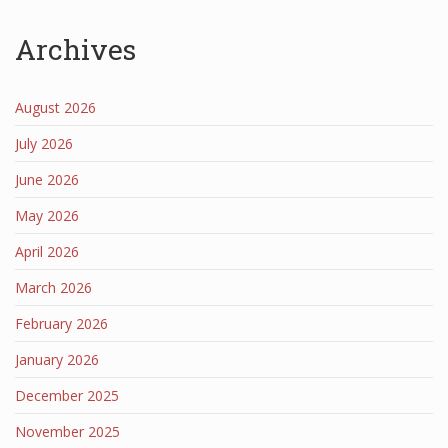
Archives
August 2026
July 2026
June 2026
May 2026
April 2026
March 2026
February 2026
January 2026
December 2025
November 2025