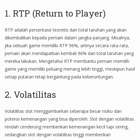
1. RTP (Return to Player)
RTP adalah persentase teoretis dari total taruhan yang akan
dikembalikan kepada pemain dalam jangka panjang. Misalnya,
jika sebuah game memiliki RTP 96%, artinya secara rata-rata,
pemain akan mendapatkan kembali 96% dari total taruhan yang
mereka lakukan. Mengetahui RTP membantu pemain memilih
game yang memiliki peluang menang lebih tinggi, meskipun hasil
setiap putaran tetap bergantung pada keberuntungan.
2. Volatilitas
Volatilitas slot menggambarkan seberapa besar risiko dan
potensi kemenangan yang bisa diperoleh. Slot dengan volatilitas
rendah cenderung memberikan kemenangan kecil tapi sering,
sedangkan slot dengan volatilitas tinggi memberikan