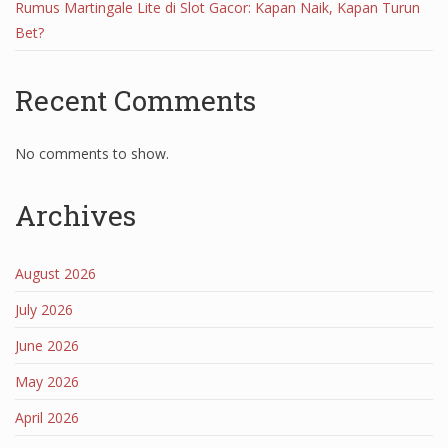
Rumus Martingale Lite di Slot Gacor: Kapan Naik, Kapan Turun
Bet?
Recent Comments
No comments to show.
Archives
August 2026
July 2026
June 2026
May 2026
April 2026