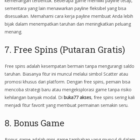
kemenangan terbentuk. Beberapa game memiliki payline tetap,
sementara yang lain menawarkan payline fleksibel yang bisa
disesuaikan. Memahami cara kerja payline membuat Anda lebih
bijak dalam menempatkan taruhan dan meningkatkan peluang
menang.
7. Free Spins (Putaran Gratis)
Free spins adalah kesempatan bermain tanpa mengurangi saldo
taruhan. Biasanya fitur ini muncul melalui simbol Scatter atau
promosi khusus dari platform. Dengan free spins, pemain bisa
mencoba strategi baru atau mengeksplorasi game tanpa risiko
kehilangan banyak modal. Di
buka77 akses
, free spins sering kali
menjadi fitur favorit yang membuat permainan semakin seru.
8. Bonus Game
Bonus game adalah mini-game tambahan yang muncul di dalam