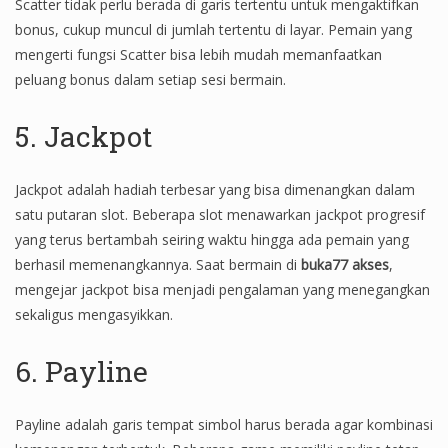
Scatter tidak perlu berada di garis tertentu untuk mengaktifkan
bonus, cukup muncul di jumlah tertentu di layar. Pemain yang
mengerti fungsi Scatter bisa lebih mudah memanfaatkan
peluang bonus dalam setiap sesi bermain.
5. Jackpot
Jackpot adalah hadiah terbesar yang bisa dimenangkan dalam
satu putaran slot. Beberapa slot menawarkan jackpot progresif
yang terus bertambah seiring waktu hingga ada pemain yang
berhasil memenangkannya. Saat bermain di
buka77 akses
,
mengejar jackpot bisa menjadi pengalaman yang menegangkan
sekaligus mengasyikkan.
6. Payline
Payline adalah garis tempat simbol harus berada agar kombinasi