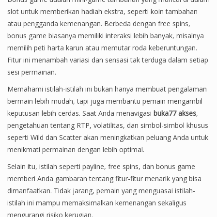
slot untuk memberikan hadiah ekstra, seperti koin tambahan
atau pengganda kemenangan. Berbeda dengan free spins,
bonus game biasanya memiliki interaksi lebih banyak, misalnya
memilih peti harta karun atau memutar roda keberuntungan.
Fitur ini menambah variasi dan sensasi tak terduga dalam setiap
sesi permainan.
Memahami istilah-istilah ini bukan hanya membuat pengalaman
bermain lebih mudah, tapi juga membantu pemain mengambil
keputusan lebih cerdas. Saat Anda menavigasi
buka77 akses
,
pengetahuan tentang RTP, volatilitas, dan simbol-simbol khusus
seperti Wild dan Scatter akan meningkatkan peluang Anda untuk
menikmati permainan dengan lebih optimal.
Selain itu, istilah seperti payline, free spins, dan bonus game
memberi Anda gambaran tentang fitur-fitur menarik yang bisa
dimanfaatkan. Tidak jarang, pemain yang menguasai istilah-
istilah ini mampu memaksimalkan kemenangan sekaligus
mengurangi risiko kerugian.