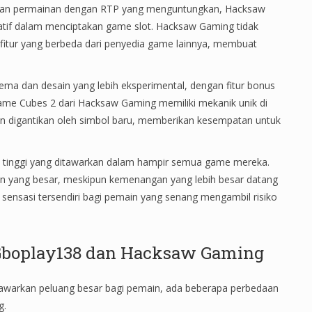
han permainan dengan RTP yang menguntungkan, Hacksaw
atif dalam menciptakan game slot. Hacksaw Gaming tidak
-fitur yang berbeda dari penyedia game lainnya, membuat
ma dan desain yang lebih eksperimental, dengan fitur bonus
ame Cubes 2 dari Hacksaw Gaming memiliki mekanik unik di
 digantikan oleh simbol baru, memberikan kesempatan untuk
i tinggi yang ditawarkan dalam hampir semua game mereka.
ran yang besar, meskipun kemenangan yang lebih besar datang
 sensasi tersendiri bagi pemain yang senang mengambil risiko
Gboplay138 dan Hacksaw Gaming
awarkan peluang besar bagi pemain, ada beberapa perbedaan
g.