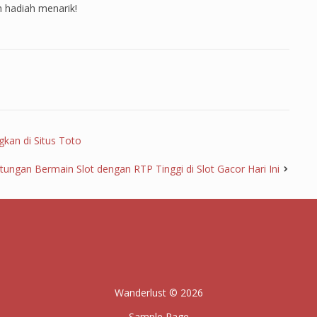
n hadiah menarik!
gkan di Situs Toto
tungan Bermain Slot dengan RTP Tinggi di Slot Gacor Hari Ini
Wanderlust © 2026
Sample Page