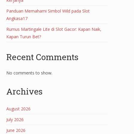
Kerjanya
Panduan Memahami Simbol Wild pada Slot
Angkasa17
Rumus Martingale Lite di Slot Gacor: Kapan Naik,
Kapan Turun Bet?
Recent Comments
No comments to show.
Archives
August 2026
July 2026
June 2026