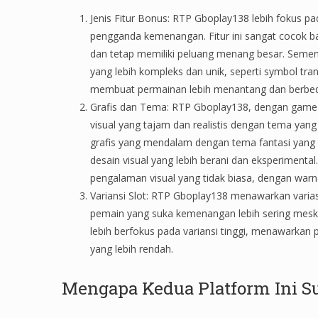
Jenis Fitur Bonus: RTP Gboplay138 lebih fokus pad
pengganda kemenangan. Fitur ini sangat cocok ba
dan tetap memiliki peluang menang besar. Semen
yang lebih kompleks dan unik, seperti symbol t
membuat permainan lebih menantang dan berbe
Grafis dan Tema: RTP Gboplay138, dengan game 
visual yang tajam dan realistis dengan tema yang
grafis yang mendalam dengan tema fantasi yang 
desain visual yang lebih berani dan eksperiment
pengalaman visual yang tidak biasa, dengan warn
Variansi Slot: RTP Gboplay138 menawarkan varia
pemain yang suka kemenangan lebih sering meski
lebih berfokus pada variansi tinggi, menawarkan
yang lebih rendah.
Mengapa Kedua Platform Ini Su