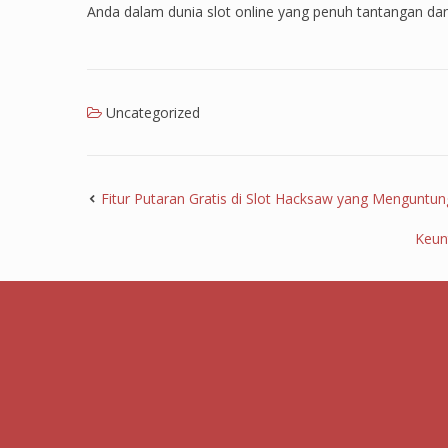
Anda dalam dunia slot online yang penuh tantangan da
Uncategorized
Fitur Putaran Gratis di Slot Hacksaw yang Menguntun
Keun