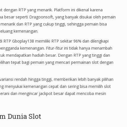
 dengan RTP yang menarik. Platform ini dikenal karena
 besar seperti Dragoonsoft, yang banyak disukai oleh pemain
menarik dan RTP yang cukup tinggi, sehingga pemain bisa
peluang kemenangan.
di RTP Gboplay138 memiliki RTP sekitar 96% dan dilengkapi
n pengganda kemenangan. Fitur-fitur ini tidak hanya menambah
tuk mendapatkan hadiah besar. Dengan RTP yang tinggi dan
lihan tepat bagi pemain yang mencari permainan slot dengan
iansi rendah hingga tinggi, memberikan lebih banyak pilihan
ng menyukai kemenangan cepat dan sering bisa memilih slot
berani dan mengincar jackpot besar dapat mencoba mesin
m Dunia Slot