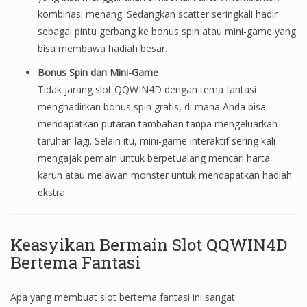
kombinasi menang. Sedangkan scatter seringkali hadir
sebagai pintu gerbang ke bonus spin atau mini-game yang
bisa membawa hadiah besar.
Bonus Spin dan Mini-Game
Tidak jarang slot QQWIN4D dengan tema fantasi
menghadirkan bonus spin gratis, di mana Anda bisa
mendapatkan putaran tambahan tanpa mengeluarkan
taruhan lagi. Selain itu, mini-game interaktif sering kali
mengajak pemain untuk berpetualang mencari harta
karun atau melawan monster untuk mendapatkan hadiah
ekstra.
Keasyikan Bermain Slot QQWIN4D
Bertema Fantasi
Apa yang membuat slot bertema fantasi ini sangat