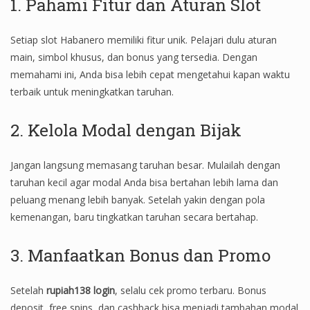
1. Pahami Fitur dan Aturan Slot
Setiap slot Habanero memiliki fitur unik. Pelajari dulu aturan
main, simbol khusus, dan bonus yang tersedia. Dengan
memahami ini, Anda bisa lebih cepat mengetahui kapan waktu
terbaik untuk meningkatkan taruhan.
2. Kelola Modal dengan Bijak
Jangan langsung memasang taruhan besar. Mulailah dengan
taruhan kecil agar modal Anda bisa bertahan lebih lama dan
peluang menang lebih banyak. Setelah yakin dengan pola
kemenangan, baru tingkatkan taruhan secara bertahap.
3. Manfaatkan Bonus dan Promo
Setelah
rupiah138 login
, selalu cek promo terbaru. Bonus
deposit, free spins, dan cashback bisa menjadi tambahan modal