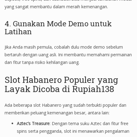
yang sangat membantu dalam meraih kemenangan.
4. Gunakan Mode Demo untuk
Latihan
Jika Anda masih pemula, cobalah dulu mode demo sebelum
bertaruh dengan uang asli. Ini membantu memahami permainan
dan fitur tanpa risiko kehilangan uang.
Slot Habanero Populer yang
Layak Dicoba di Rupiah138
Ada beberapa slot Habanero yang sudah terbukti populer dan
memberikan peluang kemenangan besar, antara lain:
Aztec’s Treasure
: Dengan tema suku Aztec dan fitur free
spins serta pengganda, slot ini menawarkan pengalaman