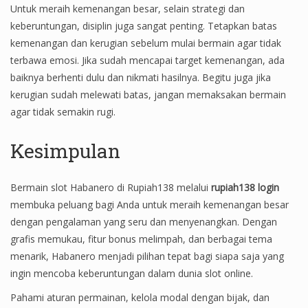
Untuk meraih kemenangan besar, selain strategi dan
keberuntungan, disiplin juga sangat penting. Tetapkan batas
kemenangan dan kerugian sebelum mulai bermain agar tidak
terbawa emosi. Jika sudah mencapai target kemenangan, ada
baiknya berhenti dulu dan nikmati hasilnya. Begitu juga jika
kerugian sudah melewati batas, jangan memaksakan bermain
agar tidak semakin rugi.
Kesimpulan
Bermain slot Habanero di Rupiah138 melalui
rupiah138 login
membuka peluang bagi Anda untuk meraih kemenangan besar
dengan pengalaman yang seru dan menyenangkan. Dengan
grafis memukau, fitur bonus melimpah, dan berbagai tema
menarik, Habanero menjadi pilihan tepat bagi siapa saja yang
ingin mencoba keberuntungan dalam dunia slot online.
Pahami aturan permainan, kelola modal dengan bijak, dan