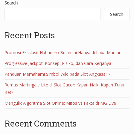
Search
Search
Recent Posts
Promosi Eksklusif Habanero Bulan Ini Hanya di Laba Manjur
Progressive Jackpot: Konsep, Risiko, dan Cara Kerjanya
Panduan Memahami Simbol Wild pada Slot Angkasa17
Rumus Martingale Lite di Slot Gacor: Kapan Naik, Kapan Turun
Bet?
Mengulik Algoritma Slot Online: Mitos vs Fakta di MG Live
Recent Comments