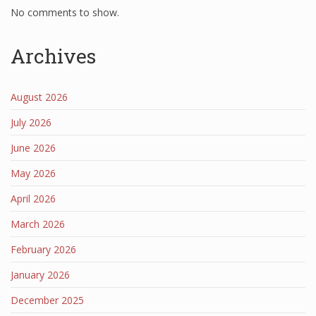
No comments to show.
Archives
August 2026
July 2026
June 2026
May 2026
April 2026
March 2026
February 2026
January 2026
December 2025