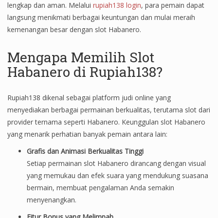
lengkap dan aman. Melalui
rupiah138 login
, para pemain dapat
langsung menikmati berbagai keuntungan dan mulai meraih
kemenangan besar dengan slot Habanero.
Mengapa Memilih Slot
Habanero di Rupiah138?
Rupiah138 dikenal sebagai platform judi online yang
menyediakan berbagai permainan berkualitas, terutama slot dari
provider ternama seperti Habanero. Keunggulan slot Habanero
yang menarik perhatian banyak pemain antara lain:
Grafis dan Animasi Berkualitas Tinggi
Setiap permainan slot Habanero dirancang dengan visual
yang memukau dan efek suara yang mendukung suasana
bermain, membuat pengalaman Anda semakin
menyenangkan.
Fitur Bonus yang Melimpah