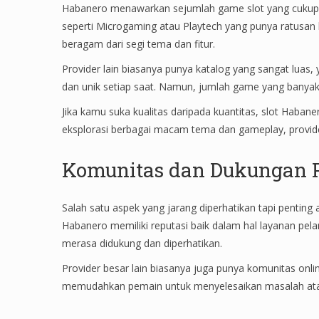
Habanero menawarkan sejumlah game slot yang cukup b
seperti Microgaming atau Playtech yang punya ratusan h
beragam dari segi tema dan fitur.
Provider lain biasanya punya katalog yang sangat lua
dan unik setiap saat. Namun, jumlah game yang banya
Jika kamu suka kualitas daripada kuantitas, slot Habane
eksplorasi berbagai macam tema dan gameplay, provider
Komunitas dan Dukungan 
Salah satu aspek yang jarang diperhatikan tapi penting
Habanero memiliki reputasi baik dalam hal layanan pe
merasa didukung dan diperhatikan.
Provider besar lain biasanya juga punya komunitas onli
memudahkan pemain untuk menyelesaikan masalah atau 