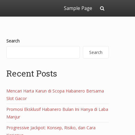
Sample Page
Search
Search
Recent Posts
Mencari Harta Karun di Scopa Habanero Bersama
Slot Gacor
Promosi Eksklusif Habanero Bulan Ini Hanya di Laba
Manjur
Progressive Jackpot: Konsep, Risiko, dan Cara