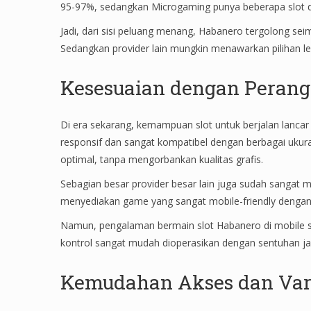
95-97%, sedangkan Microgaming punya beberapa slot de
Jadi, dari sisi peluang menang, Habanero tergolong s
Sedangkan provider lain mungkin menawarkan pilihan lebi
Kesesuaian dengan Perang
Di era sekarang, kemampuan slot untuk berjalan lancar 
responsif dan sangat kompatibel dengan berbagai ukuran
optimal, tanpa mengorbankan kualitas grafis.
Sebagian besar provider besar lain juga sudah sangat 
menyediakan game yang sangat mobile-friendly dengan
Namun, pengalaman bermain slot Habanero di mobile se
kontrol sangat mudah dioperasikan dengan sentuhan jar
Kemudahan Akses dan Var