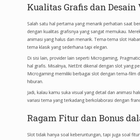
Kualitas Grafis dan Desain 
Salah satu hal pertama yang menarik perhatian saat ber
dengan kualitas grafisnya yang sangat memukau. Merek
animasi yang halus dan menarik. Tema-tema slot Habane
tema klasik yang sederhana tapi elegan.
Di sisi lain, provider lain seperti Microgaming, Pragmat
hal grafis. Misalnya, NetEnt dikenal dengan slot yang 
Microgaming memiliki berbagai slot dengan tema-film d
hiburan.
Jadi, kalau kamu suka visual yang detail dan animasi ha
variasi tema yang terkadang berkolaborasi dengan franch
Ragam Fitur dan Bonus d
Slot tidak hanya soal keberuntungan, tapi juga soal f