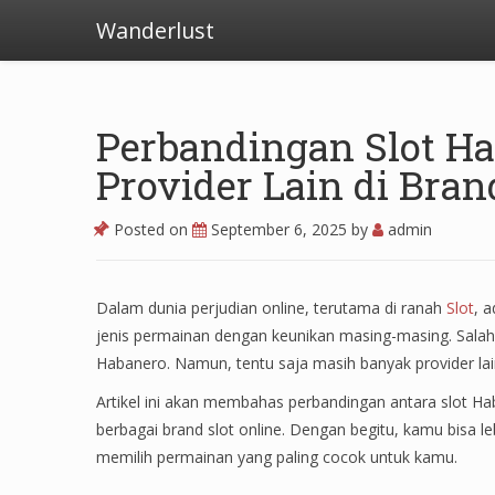
Wanderlust
Perbandingan Slot Ha
Provider Lain di Bran
Posted on
September 6, 2025
by
admin
Dalam dunia perjudian online, terutama di ranah
Slot
, 
jenis permainan dengan keunikan masing-masing. Salah
Habanero. Namun, tentu saja masih banyak provider lai
Artikel ini akan membahas perbandingan antara slot Hab
berbagai brand slot online. Dengan begitu, kamu bisa
memilih permainan yang paling cocok untuk kamu.