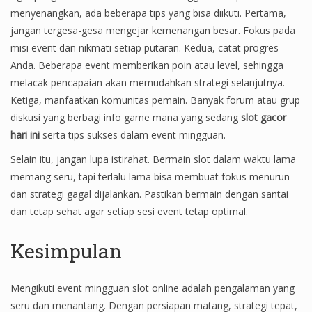
menyenangkan, ada beberapa tips yang bisa diikuti. Pertama,
jangan tergesa-gesa mengejar kemenangan besar. Fokus pada
misi event dan nikmati setiap putaran. Kedua, catat progres
Anda. Beberapa event memberikan poin atau level, sehingga
melacak pencapaian akan memudahkan strategi selanjutnya.
Ketiga, manfaatkan komunitas pemain. Banyak forum atau grup
diskusi yang berbagi info game mana yang sedang
slot gacor
hari ini
serta tips sukses dalam event mingguan.
Selain itu, jangan lupa istirahat. Bermain slot dalam waktu lama
memang seru, tapi terlalu lama bisa membuat fokus menurun
dan strategi gagal dijalankan. Pastikan bermain dengan santai
dan tetap sehat agar setiap sesi event tetap optimal.
Kesimpulan
Mengikuti event mingguan slot online adalah pengalaman yang
seru dan menantang. Dengan persiapan matang, strategi tepat,