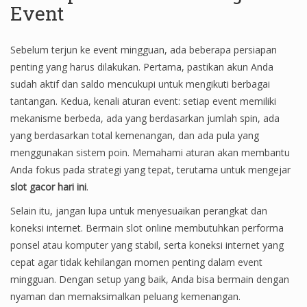
Event
Sebelum terjun ke event mingguan, ada beberapa persiapan
penting yang harus dilakukan. Pertama, pastikan akun Anda
sudah aktif dan saldo mencukupi untuk mengikuti berbagai
tantangan. Kedua, kenali aturan event: setiap event memiliki
mekanisme berbeda, ada yang berdasarkan jumlah spin, ada
yang berdasarkan total kemenangan, dan ada pula yang
menggunakan sistem poin. Memahami aturan akan membantu
Anda fokus pada strategi yang tepat, terutama untuk mengejar
slot gacor hari ini
.
Selain itu, jangan lupa untuk menyesuaikan perangkat dan
koneksi internet. Bermain slot online membutuhkan performa
ponsel atau komputer yang stabil, serta koneksi internet yang
cepat agar tidak kehilangan momen penting dalam event
mingguan. Dengan setup yang baik, Anda bisa bermain dengan
nyaman dan memaksimalkan peluang kemenangan.