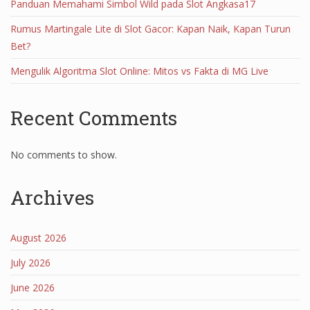
Panduan Memahami Simbol Wild pada Slot Angkasa17
Rumus Martingale Lite di Slot Gacor: Kapan Naik, Kapan Turun
Bet?
Mengulik Algoritma Slot Online: Mitos vs Fakta di MG Live
Recent Comments
No comments to show.
Archives
August 2026
July 2026
June 2026