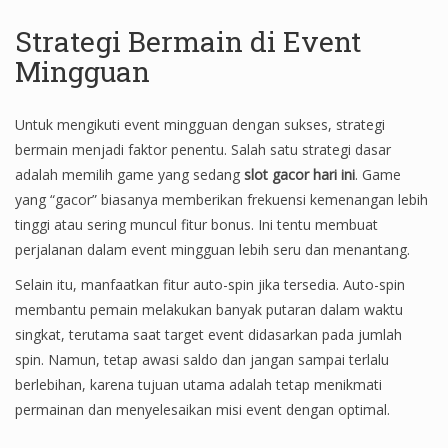
Strategi Bermain di Event
Mingguan
Untuk mengikuti event mingguan dengan sukses, strategi
bermain menjadi faktor penentu. Salah satu strategi dasar
adalah memilih game yang sedang
slot gacor hari ini
. Game
yang “gacor” biasanya memberikan frekuensi kemenangan lebih
tinggi atau sering muncul fitur bonus. Ini tentu membuat
perjalanan dalam event mingguan lebih seru dan menantang.
Selain itu, manfaatkan fitur auto-spin jika tersedia. Auto-spin
membantu pemain melakukan banyak putaran dalam waktu
singkat, terutama saat target event didasarkan pada jumlah
spin. Namun, tetap awasi saldo dan jangan sampai terlalu
berlebihan, karena tujuan utama adalah tetap menikmati
permainan dan menyelesaikan misi event dengan optimal.