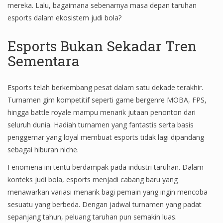
mereka. Lalu, bagaimana sebenarnya masa depan taruhan
esports dalam ekosistem judi bola?
Esports Bukan Sekadar Tren
Sementara
Esports telah berkembang pesat dalam satu dekade terakhir.
Turnamen gim kompetitif seperti game bergenre MOBA, FPS,
hingga battle royale mampu menarik jutaan penonton dari
seluruh dunia. Hadiah turnamen yang fantastis serta basis
penggemar yang loyal membuat esports tidak lagi dipandang
sebagai hiburan niche.
Fenomena ini tentu berdampak pada industri taruhan. Dalam
konteks judi bola, esports menjadi cabang baru yang
menawarkan variasi menarik bagi pemain yang ingin mencoba
sesuatu yang berbeda. Dengan jadwal turnamen yang padat
sepanjang tahun, peluang taruhan pun semakin luas.