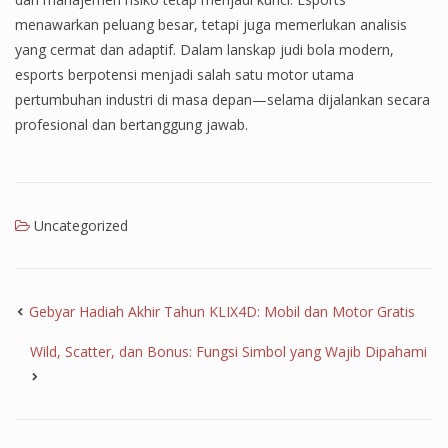
menawarkan peluang besar, tetapi juga memerlukan analisis
yang cermat dan adaptif. Dalam lanskap judi bola modern,
esports berpotensi menjadi salah satu motor utama
pertumbuhan industri di masa depan—selama dijalankan secara
profesional dan bertanggung jawab.
Uncategorized
Gebyar Hadiah Akhir Tahun KLIX4D: Mobil dan Motor Gratis
Wild, Scatter, dan Bonus: Fungsi Simbol yang Wajib Dipahami