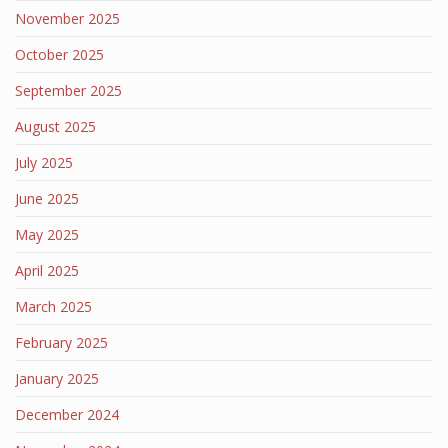
November 2025
October 2025
September 2025
August 2025
July 2025
June 2025
May 2025
April 2025
March 2025
February 2025
January 2025
December 2024