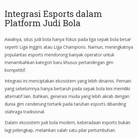
Integrasi Esports dalam
Platform Judi Bola
Awalnya, situs judi bola hanya fokus pada liga sepak bola besar
seperti Liga Inggris atau Liga Champions. Namun, meningkatnya
popularitas esports mendorong banyak operator untuk
menambahkan kategori baru khusus pertandingan gim
kompetitif.
Integrasi ini menciptakan ekosistem yang lebih dinamis. Pemain
yang sebelumnya hanya bertaruh pada sepak bola kini memiliki
alternatif lain. Bahkan, generasi muda yang lebih akrab dengan
dunia gim cenderung tertarik pada taruhan esports dibanding
olahraga tradisional.
Dalam ekosistem judi bola modern, keberadaan esports bukan
lagi pelengkap, melainkan salah satu pilar pertumbuhan.