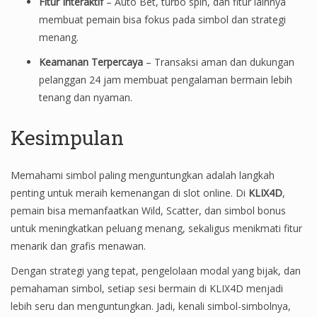
Fitur Interaktif
– Auto Bet, turbo spin, dan fitur lainnya
membuat pemain bisa fokus pada simbol dan strategi
menang.
Keamanan Terpercaya
– Transaksi aman dan dukungan
pelanggan 24 jam membuat pengalaman bermain lebih
tenang dan nyaman.
Kesimpulan
Memahami simbol paling menguntungkan adalah langkah
penting untuk meraih kemenangan di slot online. Di
KLIX4D
,
pemain bisa memanfaatkan Wild, Scatter, dan simbol bonus
untuk meningkatkan peluang menang, sekaligus menikmati fitur
menarik dan grafis menawan.
Dengan strategi yang tepat, pengelolaan modal yang bijak, dan
pemahaman simbol, setiap sesi bermain di KLIX4D menjadi
lebih seru dan menguntungkan. Jadi, kenali simbol-simbolnya,