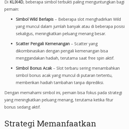
Di
KLIX4D
, beberapa simbol terbukti paling menguntungkan bagi
pemain:
Simbol Wild Berlapis
– Beberapa slot menghadirkan Wild
yang muncul dalam jumlah banyak atau di beberapa posisi
sekaligus, meningkatkan peluang menang besar.
Scatter Pengali Kemenangan
– Scatter yang
dikombinasikan dengan pengali kemenangan bisa
menggandakan hadiah, terutama saat free spin aktif.
Simbol Bonus Acak
– Slot terbaru sering menambahkan
simbol bonus acak yang muncul di putaran tertentu,
memberikan hadiah tambahan tanpa diprediksi.
Dengan memahami simbol ini, pemain bisa fokus pada strategi
yang meningkatkan peluang menang, terutama ketika fitur
bonus sedang aktif.
Strategi Memanfaatkan