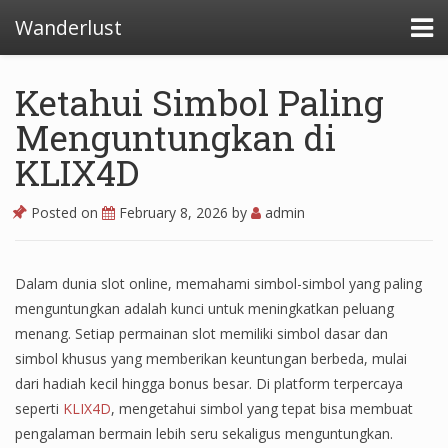
Wanderlust
Ketahui Simbol Paling
Menguntungkan di
KLIX4D
Posted on
February 8, 2026
by
admin
Dalam dunia slot online, memahami simbol-simbol yang paling
menguntungkan adalah kunci untuk meningkatkan peluang
menang. Setiap permainan slot memiliki simbol dasar dan
simbol khusus yang memberikan keuntungan berbeda, mulai
dari hadiah kecil hingga bonus besar. Di platform terpercaya
seperti
KLIX4D
, mengetahui simbol yang tepat bisa membuat
pengalaman bermain lebih seru sekaligus menguntungkan.