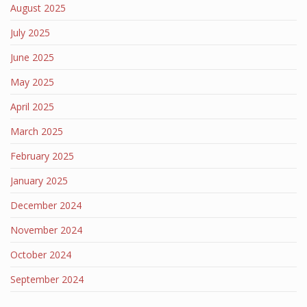
August 2025
July 2025
June 2025
May 2025
April 2025
March 2025
February 2025
January 2025
December 2024
November 2024
October 2024
September 2024