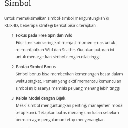
Simbol
Untuk memaksimalkan simbol-simbol menguntungkan di
KLIX4D, beberapa strategi berikut bisa diterapkan:
Fokus pada Free Spin dan Wild
Fitur free spin sering kali menjadi momen emas untuk
memanfaatkan Wild dan Scatter. Gunakan putaran ini
untuk menargetkan simbol dengan nilai tinggi.
Pantau Simbol Bonus
Simbol bonus bisa memberikan kemenangan besar dalam
waktu singkat. Pemain yang aktif memantau kemunculan
simbol ini biasanya memiliki peluang menang lebih tinggi.
Kelola Modal dengan Bijak
Meski simbol menguntungkan penting, manajemen modal
tetap kunci. Tetapkan batas menang dan kalah sebelum
bermain agar pengalaman tetap menyenangkan.