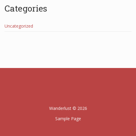
Categories
Uncategorized
Wanderlust © 2026
Sample Page