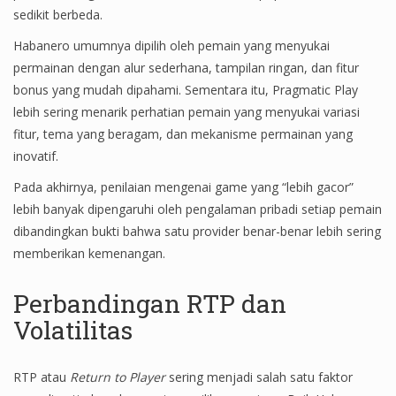
sedikit berbeda.
Habanero umumnya dipilih oleh pemain yang menyukai
permainan dengan alur sederhana, tampilan ringan, dan fitur
bonus yang mudah dipahami. Sementara itu, Pragmatic Play
lebih sering menarik perhatian pemain yang menyukai variasi
fitur, tema yang beragam, dan mekanisme permainan yang
inovatif.
Pada akhirnya, penilaian mengenai game yang “lebih gacor”
lebih banyak dipengaruhi oleh pengalaman pribadi setiap pemain
dibandingkan bukti bahwa satu provider benar-benar lebih sering
memberikan kemenangan.
Perbandingan RTP dan
Volatilitas
RTP atau
Return to Player
sering menjadi salah satu faktor