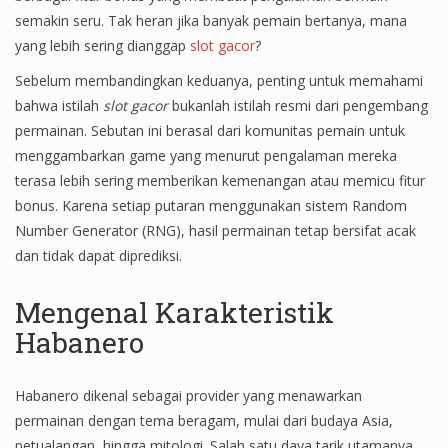
semakin seru. Tak heran jika banyak pemain bertanya, mana
yang lebih sering dianggap
slot gacor
?
Sebelum membandingkan keduanya, penting untuk memahami
bahwa istilah
slot gacor
bukanlah istilah resmi dari pengembang
permainan. Sebutan ini berasal dari komunitas pemain untuk
menggambarkan game yang menurut pengalaman mereka
terasa lebih sering memberikan kemenangan atau memicu fitur
bonus. Karena setiap putaran menggunakan sistem Random
Number Generator (RNG), hasil permainan tetap bersifat acak
dan tidak dapat diprediksi.
Mengenal Karakteristik
Habanero
Habanero dikenal sebagai provider yang menawarkan
permainan dengan tema beragam, mulai dari budaya Asia,
petualangan, hingga mitologi. Salah satu daya tarik utamanya