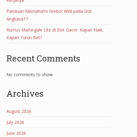
Kerjanya
Panduan Memahami Simbol Wild pada Slot
Angkasa17
Rumus Martingale Lite di Slot Gacor: Kapan Naik,
Kapan Turun Bet?
Recent Comments
No comments to show.
Archives
August 2026
July 2026
June 2026