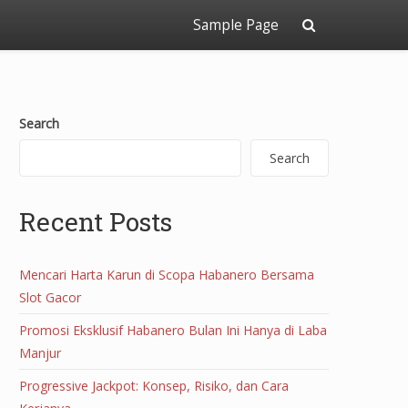
Sample Page
Search
Search
Recent Posts
Mencari Harta Karun di Scopa Habanero Bersama
Slot Gacor
Promosi Eksklusif Habanero Bulan Ini Hanya di Laba
Manjur
Progressive Jackpot: Konsep, Risiko, dan Cara