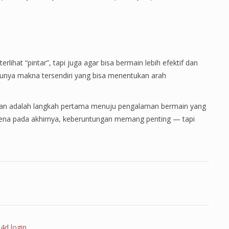
lihat “pintar”, tapi juga agar bisa bermain lebih efektif dan
punya makna tersendiri yang bisa menentukan arah
an adalah langkah pertama menuju pengalaman bermain yang
rena pada akhirnya, keberuntungan memang penting — tapi
4d login