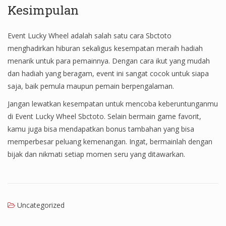
Kesimpulan
Event Lucky Wheel adalah salah satu cara Sbctoto
menghadirkan hiburan sekaligus kesempatan meraih hadiah
menarik untuk para pemainnya. Dengan cara ikut yang mudah
dan hadiah yang beragam, event ini sangat cocok untuk siapa
saja, baik pemula maupun pemain berpengalaman.
Jangan lewatkan kesempatan untuk mencoba keberuntunganmu
di Event Lucky Wheel Sbctoto. Selain bermain game favorit,
kamu juga bisa mendapatkan bonus tambahan yang bisa
memperbesar peluang kemenangan. Ingat, bermainlah dengan
bijak dan nikmati setiap momen seru yang ditawarkan.
Uncategorized