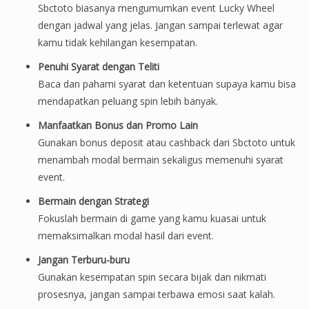
Sbctoto biasanya mengumumkan event Lucky Wheel
dengan jadwal yang jelas. Jangan sampai terlewat agar
kamu tidak kehilangan kesempatan.
Penuhi Syarat dengan Teliti
Baca dan pahami syarat dan ketentuan supaya kamu bisa
mendapatkan peluang spin lebih banyak.
Manfaatkan Bonus dan Promo Lain
Gunakan bonus deposit atau cashback dari Sbctoto untuk
menambah modal bermain sekaligus memenuhi syarat
event.
Bermain dengan Strategi
Fokuslah bermain di game yang kamu kuasai untuk
memaksimalkan modal hasil dari event.
Jangan Terburu-buru
Gunakan kesempatan spin secara bijak dan nikmati
prosesnya, jangan sampai terbawa emosi saat kalah.