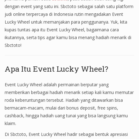
dengan event yang satu ini. Sbctoto sebagai salah satu platform
judi online terpercaya di Indonesia rutin mengadakan Event
Lucky Wheel untuk memanjakan para penggunanya. Yuk, kita
kupas tuntas apa itu Event Lucky Wheel, bagaimana cara
ikutannya, serta tips agar kamu bisa menang hadiah menarik di
Sbctoto!
Apa Itu Event Lucky Wheel?
Event Lucky Wheel adalah permainan berputar yang
memberikan berbagai hadiah menarik setiap kali kamu memutar
roda keberuntungan tersebut. Hadiah yang ditawarkan bisa
bermacam-macam, mulai dari bonus deposit, free spins,
cashback, hingga hadiah uang tunai yang bisa langsung kamu
klaim.
Di Sbctoto, Event Lucky Wheel hadir sebagai bentuk apresiasi