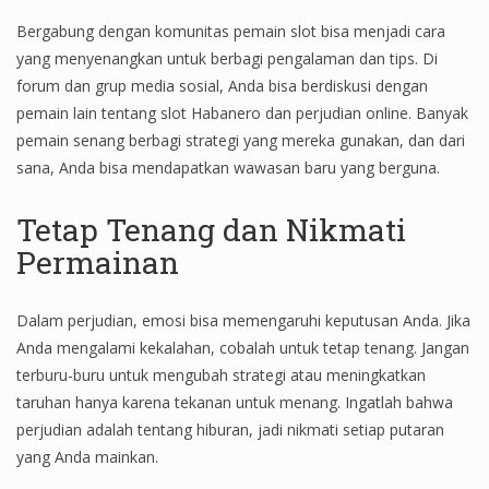
Bergabung dengan komunitas pemain slot bisa menjadi cara
yang menyenangkan untuk berbagi pengalaman dan tips. Di
forum dan grup media sosial, Anda bisa berdiskusi dengan
pemain lain tentang slot Habanero dan perjudian online. Banyak
pemain senang berbagi strategi yang mereka gunakan, dan dari
sana, Anda bisa mendapatkan wawasan baru yang berguna.
Tetap Tenang dan Nikmati
Permainan
Dalam perjudian, emosi bisa memengaruhi keputusan Anda. Jika
Anda mengalami kekalahan, cobalah untuk tetap tenang. Jangan
terburu-buru untuk mengubah strategi atau meningkatkan
taruhan hanya karena tekanan untuk menang. Ingatlah bahwa
perjudian adalah tentang hiburan, jadi nikmati setiap putaran
yang Anda mainkan.