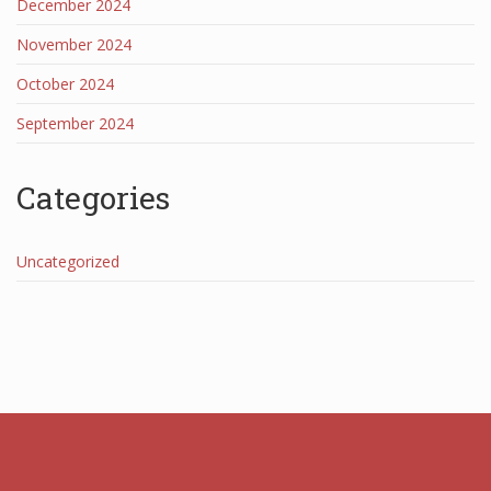
December 2024
November 2024
October 2024
September 2024
Categories
Uncategorized