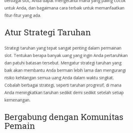
berbagai slot, Anda dapat mengetahui mana yang paling cocok
untuk Anda, dan bagaimana cara terbaik untuk memanfaatkan
fitur-fitur yang ada.
Atur Strategi Taruhan
Strategi taruhan yang tepat sangat penting dalam permainan
slot. Tentukan berapa banyak uang yang ingin Anda pertaruhkan
dan patuhi batasan tersebut. Mengatur strategi taruhan yang
baik akan membantu Anda bermain lebih lama dan mengurangi
risiko kehilangan semua uang Anda dalam waktu singkat.
Cobalah berbagai strategi, seperti taruhan progresif, di mana
Anda meningkatkan taruhan sedikit demi sedikit setelah setiap
kemenangan.
Bergabung dengan Komunitas
Pemain