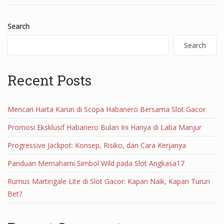
Search
Search
Recent Posts
Mencari Harta Karun di Scopa Habanero Bersama Slot Gacor
Promosi Eksklusif Habanero Bulan Ini Hanya di Laba Manjur
Progressive Jackpot: Konsep, Risiko, dan Cara Kerjanya
Panduan Memahami Simbol Wild pada Slot Angkasa17
Rumus Martingale Lite di Slot Gacor: Kapan Naik, Kapan Turun
Bet?