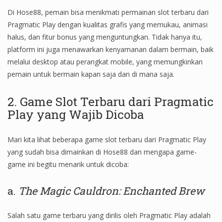
Di Hose88, pemain bisa menikmati permainan slot terbaru dari
Pragmatic Play dengan kualitas grafis yang memukau, animasi
halus, dan fitur bonus yang menguntungkan. Tidak hanya itu,
platform ini juga menawarkan kenyamanan dalam bermain, baik
melalui desktop atau perangkat mobile, yang memungkinkan
pemain untuk bermain kapan saja dan di mana saja.
2. Game Slot Terbaru dari Pragmatic
Play yang Wajib Dicoba
Mari kita lihat beberapa game slot terbaru dari Pragmatic Play
yang sudah bisa dimainkan di Hose88 dan mengapa game-
game ini begitu menarik untuk dicoba:
a.
The Magic Cauldron: Enchanted Brew
Salah satu game terbaru yang dirilis oleh Pragmatic Play adalah