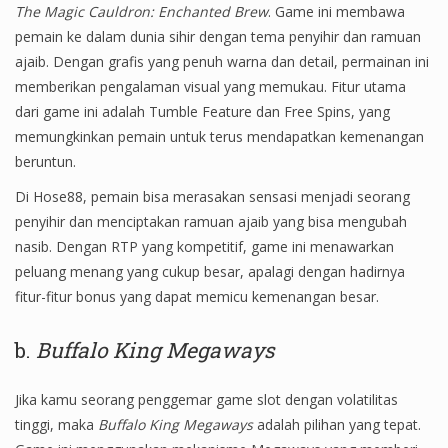
The Magic Cauldron: Enchanted Brew
. Game ini membawa
pemain ke dalam dunia sihir dengan tema penyihir dan ramuan
ajaib. Dengan grafis yang penuh warna dan detail, permainan ini
memberikan pengalaman visual yang memukau. Fitur utama
dari game ini adalah Tumble Feature dan Free Spins, yang
memungkinkan pemain untuk terus mendapatkan kemenangan
beruntun.
Di Hose88, pemain bisa merasakan sensasi menjadi seorang
penyihir dan menciptakan ramuan ajaib yang bisa mengubah
nasib. Dengan RTP yang kompetitif, game ini menawarkan
peluang menang yang cukup besar, apalagi dengan hadirnya
fitur-fitur bonus yang dapat memicu kemenangan besar.
b.
Buffalo King Megaways
Jika kamu seorang penggemar game slot dengan volatilitas
tinggi, maka
Buffalo King Megaways
adalah pilihan yang tepat.