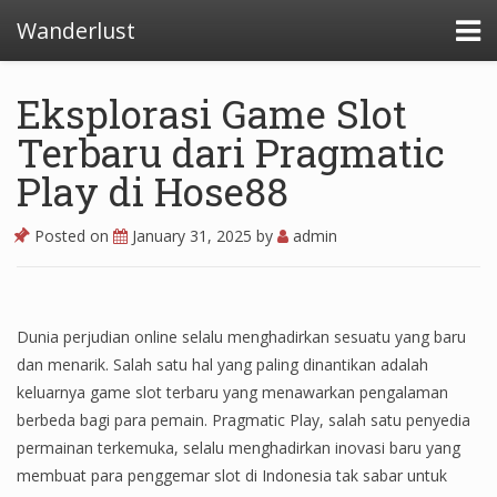
Wanderlust
Eksplorasi Game Slot
Terbaru dari Pragmatic
Play di Hose88
Posted on
January 31, 2025
by
admin
Dunia perjudian online selalu menghadirkan sesuatu yang baru
dan menarik. Salah satu hal yang paling dinantikan adalah
keluarnya game slot terbaru yang menawarkan pengalaman
berbeda bagi para pemain. Pragmatic Play, salah satu penyedia
permainan terkemuka, selalu menghadirkan inovasi baru yang
membuat para penggemar slot di Indonesia tak sabar untuk