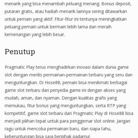
menarik yang bisa menambah peluang menang. Bonus deposit,
putaran gratis, atau hadiah menarik lainnya sering ditawarkan
untuk pemain yang aktif. Fitur-fitur ini tentunya meningkatkan
peluang pemain untuk bermain lebih lama dan meraih
kemenangan yang lebih besar.
Penutup
Pragmatic Play terus menghadirkan inovasi dalam dunia game
slot dengan merilis permainan-permainan terbaru yang seru dan
menguntungkan. Di Hose88, pemain bisa menikmati berbagai
game slot terbaru dari penyedia game ini dengan akses yang
mudah, aman, dan nyaman. Dengan kualitas grafis yang
memukau, fitur bonus yang menguntungkan, serta RTP yang
kompetitif, game slot terbaru dari Pragmatic Play di Hose88 bisa
menjadi pilihan tepat untuk para penggemar slot online. Jangan
ragu untuk mencoba permainan baru, dan siapa tahu,
keberuntungan bisa saja berpihak padamu!