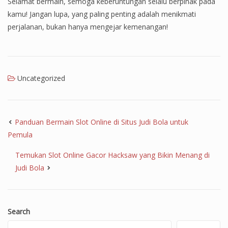
Selamat bermain, semoga keberuntungan selalu berpihak pada
kamu! Jangan lupa, yang paling penting adalah menikmati
perjalanan, bukan hanya mengejar kemenangan!
Uncategorized
Panduan Bermain Slot Online di Situs Judi Bola untuk
Pemula
Temukan Slot Online Gacor Hacksaw yang Bikin Menang di
Judi Bola
Search