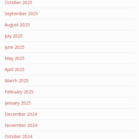
October 2025
September 2025
August 2025
July 2025
June 2025
May 2025
April 2025
March 2025
February 2025
January 2025
December 2024
November 2024
October 2024