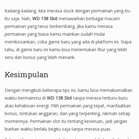
Kadang-kadang, kita merasa stuck dengan permainan yang itu-
itu saja. Nah,
WD 138 Slot
menawarkan berbagai macam
permainan yang terus berkembang. Jika kamu merasa
permainan yang biasa kamu mainkan sudah mulai
membosankan, coba game baru yang ada di platform ini. Siapa
tahu, di game baru ini kamu bisa menemukan fitur yang lebih
seru dan bonus yang lebih menarik.
Kesimpulan
Dengan mengikuti beberapa tips ini, kamu bisa memaksimalkan
waktu bermainmu di
WD 138 Slot
tanpa merasa terburu-buru
atau kehabisan energi. Pilih permainan yang tepat, manfaatkan
bonus, tentukan anggaran, dan yang terpenting, nikmati setiap
momennya. Permainan slot itu tentang keseruan, jadi jangan
biarkan waktu berlalu begitu saja tanpa merasa puas.