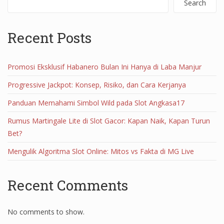
Search
Recent Posts
Promosi Eksklusif Habanero Bulan Ini Hanya di Laba Manjur
Progressive Jackpot: Konsep, Risiko, dan Cara Kerjanya
Panduan Memahami Simbol Wild pada Slot Angkasa17
Rumus Martingale Lite di Slot Gacor: Kapan Naik, Kapan Turun
Bet?
Mengulik Algoritma Slot Online: Mitos vs Fakta di MG Live
Recent Comments
No comments to show.