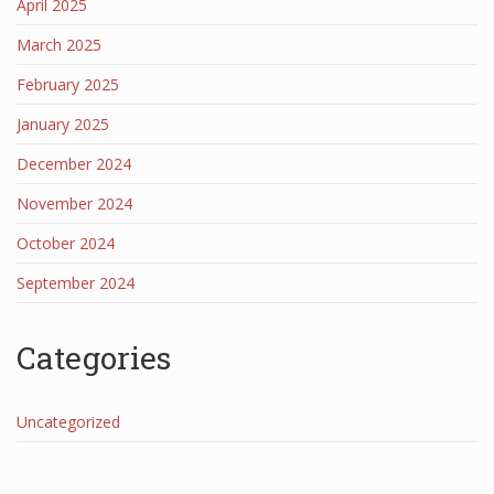
April 2025
March 2025
February 2025
January 2025
December 2024
November 2024
October 2024
September 2024
Categories
Uncategorized