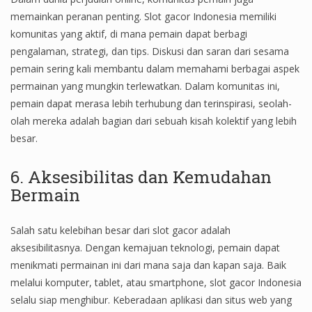
memainkan peranan penting. Slot gacor Indonesia memiliki
komunitas yang aktif, di mana pemain dapat berbagi
pengalaman, strategi, dan tips. Diskusi dan saran dari sesama
pemain sering kali membantu dalam memahami berbagai aspek
permainan yang mungkin terlewatkan. Dalam komunitas ini,
pemain dapat merasa lebih terhubung dan terinspirasi, seolah-
olah mereka adalah bagian dari sebuah kisah kolektif yang lebih
besar.
6. Aksesibilitas dan Kemudahan
Bermain
Salah satu kelebihan besar dari slot gacor adalah
aksesibilitasnya. Dengan kemajuan teknologi, pemain dapat
menikmati permainan ini dari mana saja dan kapan saja. Baik
melalui komputer, tablet, atau smartphone, slot gacor Indonesia
selalu siap menghibur. Keberadaan aplikasi dan situs web yang