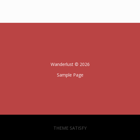
Wanderlust © 2026
Sample Page
THEME SATISFY