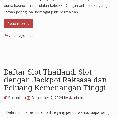
dunia kasino online adalah kebo88. Dengan antarmuka yang
ramah pengguna, berbagai jenis permainan,..
Read more
Uncategorized
Daftar Slot Thailand: Slot
dengan Jackpot Raksasa dan
Peluang Kemenangan Tinggi
Posted on
December 7, 2024
by
admin
Dalam dunia perjudian online yang penuh warna, siapa yang