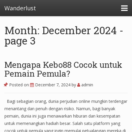
Wanderlust
Month: December 2024 -
page 3
Mengapa Kebo88 Cocok untuk
Pemain Pemula?
Posted on
December 7, 2024
by
admin
Bagi sebagian orang, dunia perjudian online mungkin terdengar
menantang dan penuh dengan risiko. Namun, bagi banyak
pemain, dunia ini juga menawarkan hiburan dan kesempatan
untuk memenangkan hadiah besar. Salah satu platform yang
cocok untuk pemula yang ingin memulai petualangan mereka di