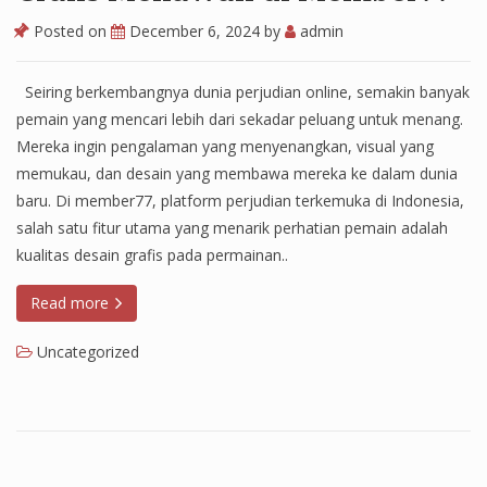
Posted on
December 6, 2024
by
admin
Seiring berkembangnya dunia perjudian online, semakin banyak
pemain yang mencari lebih dari sekadar peluang untuk menang.
Mereka ingin pengalaman yang menyenangkan, visual yang
memukau, dan desain yang membawa mereka ke dalam dunia
baru. Di member77, platform perjudian terkemuka di Indonesia,
salah satu fitur utama yang menarik perhatian pemain adalah
kualitas desain grafis pada permainan..
Read more
Uncategorized