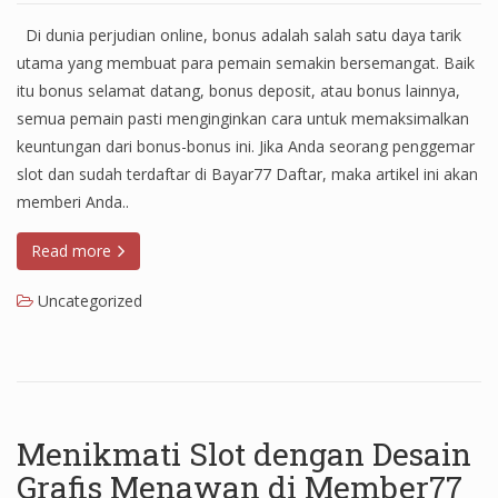
Di dunia perjudian online, bonus adalah salah satu daya tarik
utama yang membuat para pemain semakin bersemangat. Baik
itu bonus selamat datang, bonus deposit, atau bonus lainnya,
semua pemain pasti menginginkan cara untuk memaksimalkan
keuntungan dari bonus-bonus ini. Jika Anda seorang penggemar
slot dan sudah terdaftar di Bayar77 Daftar, maka artikel ini akan
memberi Anda..
Read more
Uncategorized
Menikmati Slot dengan Desain
Grafis Menawan di Member77