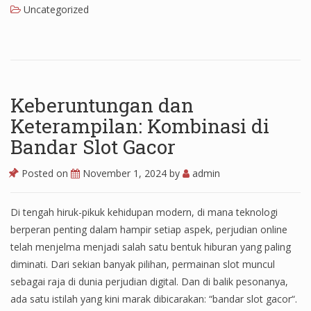
Uncategorized
Keberuntungan dan
Keterampilan: Kombinasi di
Bandar Slot Gacor
Posted on
November 1, 2024
by
admin
Di tengah hiruk-pikuk kehidupan modern, di mana teknologi
berperan penting dalam hampir setiap aspek, perjudian online
telah menjelma menjadi salah satu bentuk hiburan yang paling
diminati. Dari sekian banyak pilihan, permainan slot muncul
sebagai raja di dunia perjudian digital. Dan di balik pesonanya,
ada satu istilah yang kini marak dibicarakan: “bandar slot gacor“.