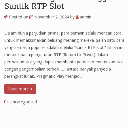
Suntik RTP Slot
Posted on
November 2, 2024
by
admin
Dalam dunia perjudian online, para pemain selalu mencari cara
untuk memaksimalkan peluang menang mereka. Salah satu cara
yang semakin populer adalah melalui “suntik RTP slot.” Istilah ini
merujuk pada pengaturan RTP (Return to Player) dalam
permainan slot yang dapat membantu pemain menemukan slot
dengan pengembalian terbaik. Di antara banyak penyedia
perangkat lunak, Pragmatic Play menjadi..
Read more
Uncategorized