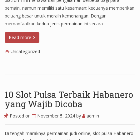
platform ini menawarkan pengalaman berbeda bagi para
pemain, namun memiliki satu kesamaan: keduanya memberikan
peluang besar untuk meraih kemenangan. Dengan
memanfaatkan kedua jenis permainan ini secara..
Read more
Uncategorized
10 Slot Pulsa Terbaik Habanero
yang Wajib Dicoba
Posted on
November 5, 2024
by
admin
Di tengah maraknya permainan judi online, slot pulsa Habanero