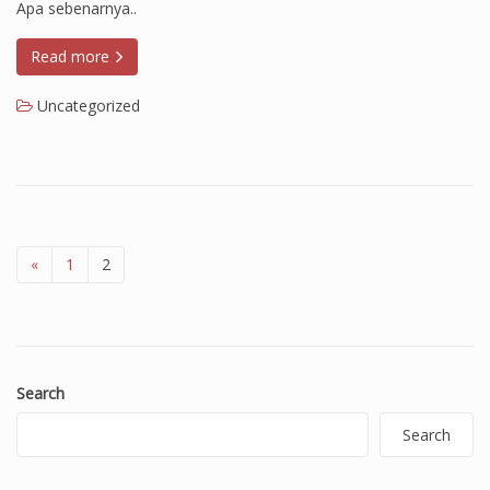
Apa sebenarnya..
Read more
Uncategorized
«
1
2
Search
Search