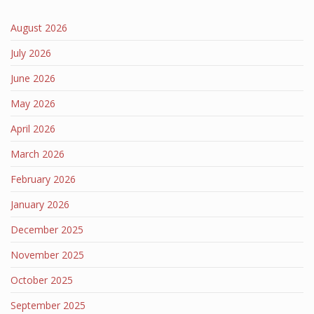
August 2026
July 2026
June 2026
May 2026
April 2026
March 2026
February 2026
January 2026
December 2025
November 2025
October 2025
September 2025