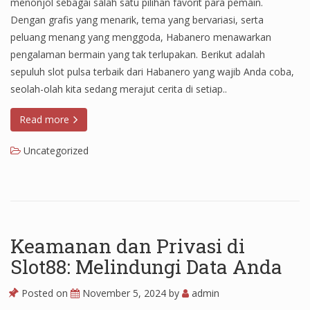
menonjol sebagai salah satu pilihan favorit para pemain.
Dengan grafis yang menarik, tema yang bervariasi, serta
peluang menang yang menggoda, Habanero menawarkan
pengalaman bermain yang tak terlupakan. Berikut adalah
sepuluh slot pulsa terbaik dari Habanero yang wajib Anda coba,
seolah-olah kita sedang merajut cerita di setiap..
Read more
Uncategorized
Keamanan dan Privasi di
Slot88: Melindungi Data Anda
Posted on
November 5, 2024
by
admin